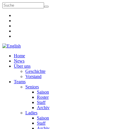
Suchformular
Suche
Home
News
Über uns
Geschichte
Vorstand
Teams
Seniors
Saison
Roster
Staff
Archiv
Ladies
Saison
Staff
Archiv