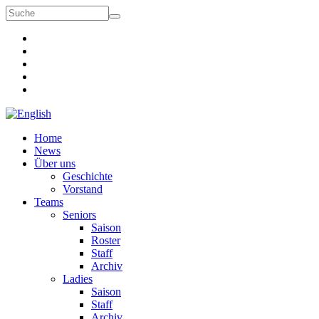
Suchformular
Suche
Home
News
Über uns
Geschichte
Vorstand
Teams
Seniors
Saison
Roster
Staff
Archiv
Ladies
Saison
Staff
Archiv